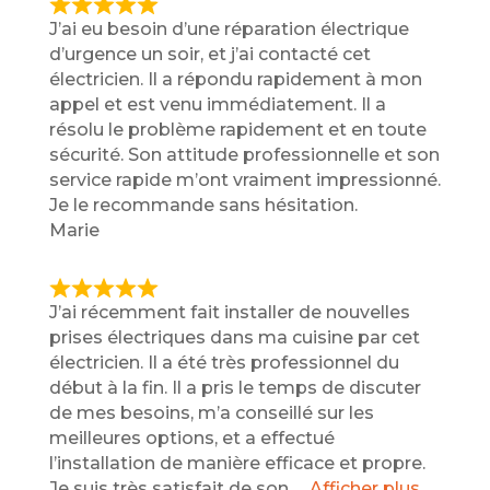
R
J’ai eu besoin d’une réparation électrique
a
d’urgence un soir, et j’ai contacté cet
t
électricien. Il a répondu rapidement à mon
e
appel et est venu immédiatement. Il a
d
résolu le problème rapidement et en toute
5
sécurité. Son attitude professionnelle et son
,
service rapide m’ont vraiment impressionné.
0
Je le recommande sans hésitation.
o
Marie
u
t
o
R
J’ai récemment fait installer de nouvelles
f
a
prises électriques dans ma cuisine par cet
5
t
électricien. Il a été très professionnel du
e
début à la fin. Il a pris le temps de discuter
d
de mes besoins, m’a conseillé sur les
5
meilleures options, et a effectué
,
l’installation de manière efficace et propre.
0
Je suis très satisfait de son
Afficher plus