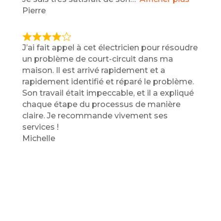
o
Pierre
u
t
o
R
J’ai fait appel à cet électricien pour résoudre
f
a
un problème de court-circuit dans ma
5
t
maison. Il est arrivé rapidement et a
e
rapidement identifié et réparé le problème.
d
Son travail était impeccable, et il a expliqué
4
chaque étape du processus de manière
,
claire. Je recommande vivement ses
0
services !
o
Michelle
u
t
o
f
5